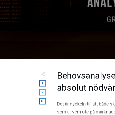
Behovsanalysen
absolut nödvän
Det är nyckeln till att både
som är vem ute på marknad