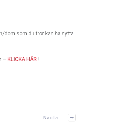
den/dom som du tror kan ha nytta
on –
KLICKA HÄR
!
Nästa