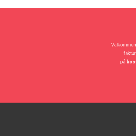
Välkommen t
faktu
på
kos