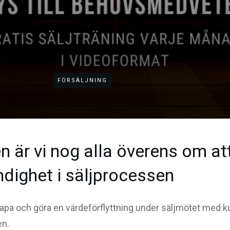
FÖRSÄLJNING
 är vi nog alla överens om att
dighet i säljprocessen
 skapa och göra en värdeförflyttning under säljmötet med
en.