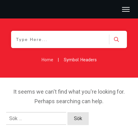
BOKA MÖTE
REFERENSER
LOGGA IN
BLOGG
Home
|
Symbol: Headers
It seems we can't find what you're looking for.
Perhaps searching can help.
Sök
efter: